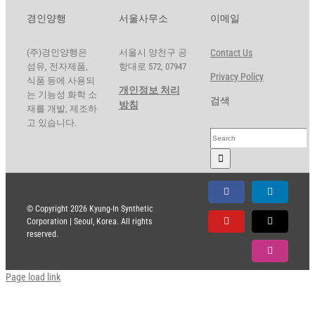
경인양행
서울사무소
이메일
(주)경인양행은
서울시 양천구 공
Contact Us
섬유, 전자제품,
항대로 572, 07947
Privacy Policy
식품 등에 사용되
개인정보 처리
는 기능성 화학 소
검색
방침
재를 개발, 제조하
고 있습니다.
Search
for:
Facebook
LinkedIn
© Copyright
2026 Kyung-In Synthetic
Corporation | Seoul, Korea. All rights
YouTube
X
reserved.
Instagram
Page load link