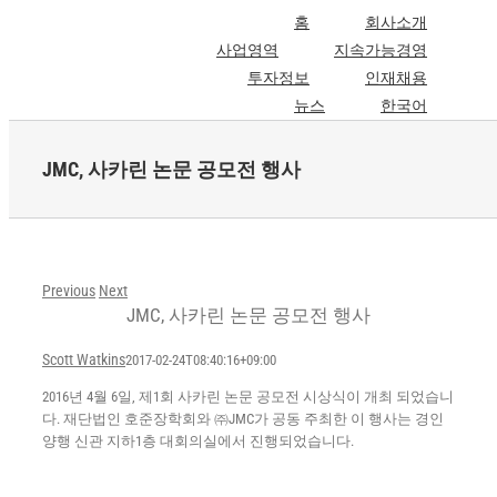
Skip
홈
회사소개
to
사업영역
지속가능경영
content
투자정보
인재채용
뉴스
한국어
JMC, 사카린 논문 공모전 행사
Previous
Next
JMC, 사카린 논문 공모전 행사
Scott Watkins
2017-02-24T08:40:16+09:00
2016년 4월 6일, 제1회 사카린 논문 공모전 시상식이 개최 되었습니
다. 재단법인 호준장학회와 ㈜JMC가 공동 주최한 이 행사는 경인
양행 신관 지하1층 대회의실에서 진행되었습니다.