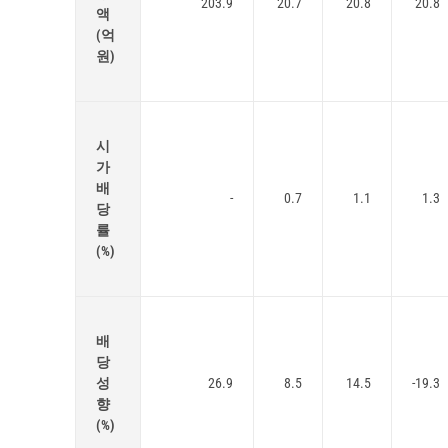
203.9
20.7
20.8
20.8
액
(억
원)
시
가
배
-
0.7
1.1
1.3
당
률
(%)
배
당
성
26.9
8.5
14.5
-19.3
향
(%)