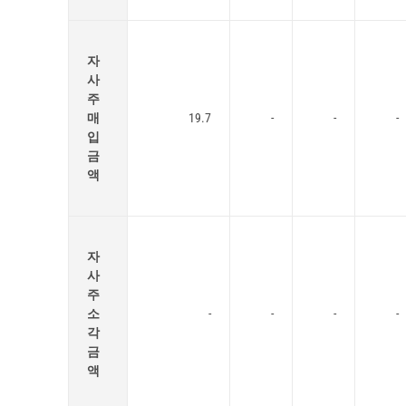
자
사
주
매
19.7
-
-
-
입
금
액
자
사
주
소
-
-
-
-
각
금
액