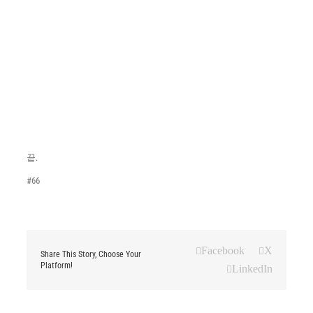
끝.
#66
Facebook
X
Share This Story, Choose Your
Platform!
LinkedIn