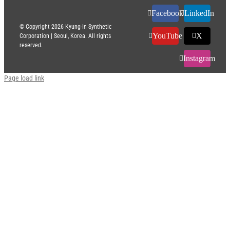
Facebook
LinkedIn
© Copyright
2026 Kyung-In Synthetic
YouTube
X
Corporation | Seoul, Korea. All rights
reserved.
Instagram
Page load link