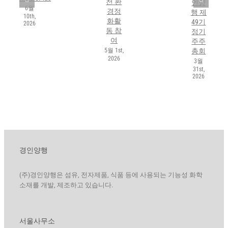
천 환
인양
6월
경정
행 제
10th,
화활
49기
2026
동 참
정기
여
주주
5월 1st,
총회
2026
3월
31st,
2026
경인양행
(주)경인양행은 섬유, 전자제품, 식품 등에 사용되는 기능성 화학
소재를 개발, 제조하고 있습니다.
서울사무소