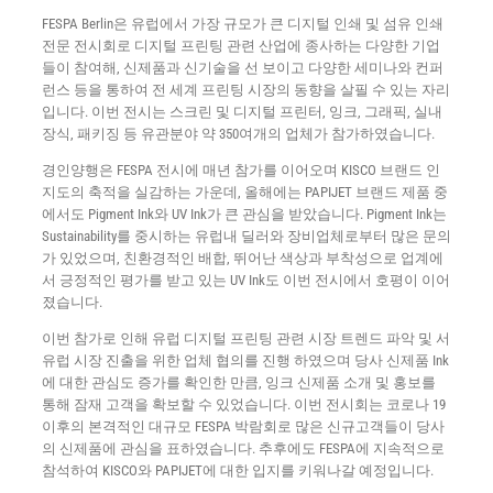
FESPA Berlin은 유럽에서 가장 규모가 큰 디지털 인쇄 및 섬유 인쇄
전문 전시회로 디지털 프린팅 관련 산업에 종사하는 다양한 기업
들이 참여해, 신제품과 신기술을 선 보이고 다양한 세미나와 컨퍼
런스 등을 통하여 전 세계 프린팅 시장의 동향을 살필 수 있는 자리
입니다. 이번 전시는 스크린 및 디지털 프린터, 잉크, 그래픽, 실내
장식, 패키징 등 유관분야 약 350여개의 업체가 참가하였습니다.
경인양행은 FESPA 전시에 매년 참가를 이어오며 KISCO 브랜드 인
지도의 축적을 실감하는 가운데, 올해에는 PAPIJET 브랜드 제품 중
에서도 Pigment Ink와 UV Ink가 큰 관심을 받았습니다. Pigment Ink는
Sustainability를 중시하는 유럽내 딜러와 장비업체로부터 많은 문의
가 있었으며, 친환경적인 배합, 뛰어난 색상과 부착성으로 업계에
서 긍정적인 평가를 받고 있는 UV Ink도 이번 전시에서 호평이 이어
졌습니다.
이번 참가로 인해 유럽 디지털 프린팅 관련 시장 트렌드 파악 및 서
유럽 시장 진출을 위한 업체 협의를 진행 하였으며 당사 신제품 Ink
에 대한 관심도 증가를 확인한 만큼, 잉크 신제품 소개 및 홍보를
통해 잠재 고객을 확보할 수 있었습니다. 이번 전시회는 코로나 19
이후의 본격적인 대규모 FESPA 박람회로 많은 신규고객들이 당사
의 신제품에 관심을 표하였습니다. 추후에도 FESPA에 지속적으로
참석하여 KISCO와 PAPIJET에 대한 입지를 키워나갈 예정입니다.