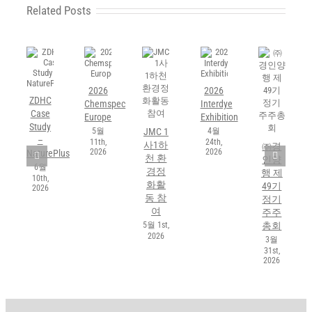
Related Posts
2026
2026
ZDHC
Chemspec
Interdye
Case
Europe
Exhibition
Study
5월
4월
JMC 1
–
11th,
24th,
사1하
㈜경
2026
2026
NaturePlus
천 환
인양
6월
경정
행 제
10th,
화활
49기
2026
동 참
정기
여
주주
5월 1st,
총회
2026
3월
31st,
2026