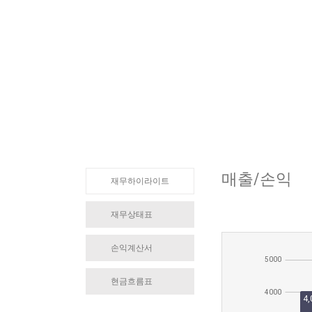
재무정
매출/손익
재무하이라이트
재무상태표
손익계산서
현금흐름표