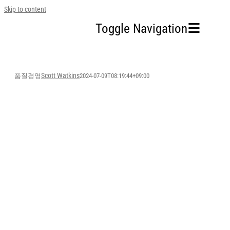
Skip to content
Toggle Navigation
홈
Scott Watkins
품질경영
2024-07-09T08:19:44+09:00
회사소개
사업영역
지속가능경영
투자정보
인재채용