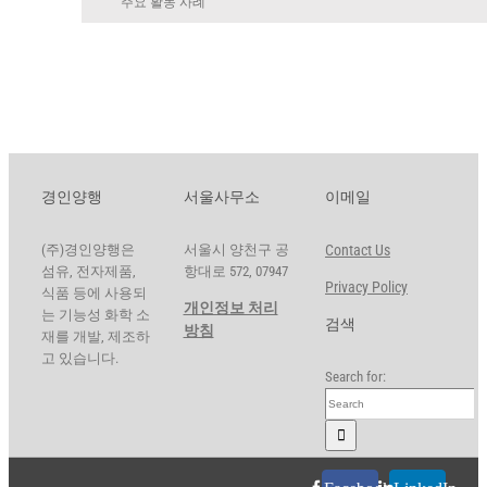
주요 활동 사례
경인양행
서울사무소
이메일
(주)경인양행은
서울시 양천구 공
Contact Us
섬유, 전자제품,
항대로 572, 07947
Privacy Policy
식품 등에 사용되
개인정보 처리
는 기능성 화학 소
검색
방침
재를 개발, 제조하
고 있습니다.
Search for: