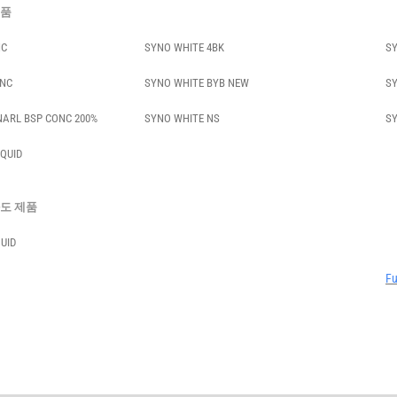
제품
NC
SYNO WHITE 4BK
SY
ONC
SYNO WHITE BYB NEW
SY
NARL BSP CONC 200%
SYNO WHITE NS
SY
IQUID
도 제품
UID
Fu