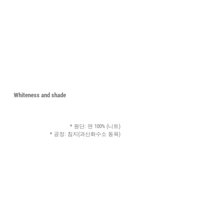
Whiteness and shade
* 원단: 면 100% (니트)
* 공정: 침지(과산화수소 동욕)