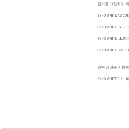
침지용 고친화도 
SYNO WHITE AD CO
SYNO WHITE BYB C
SYNO WHITE ILLUMI
SYNO WHITE GBLB L
연속 공정용 저친화
SYNO WHITE BLH LIQ