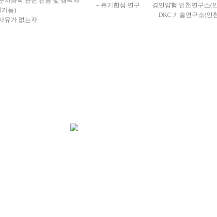
고분자화학 관련 전공 및 경력자
– 유기합성 연구
경인양행 인천연구소(인
원가능)
DKC 기술연구소(인천
 사유가 없는자