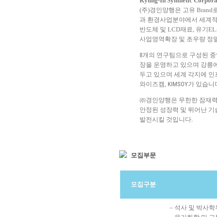
Kyung-In Synthetic Corpora
(주)경인양행은 고유 Bran
과 환경사업분야에서 세계적인
반도체 및 LCD재료, 유기
사업영역확장 및 초우량 정
8개의 연구팀으로 구성된 중앙
장을 운영하고 있으며 강릉에 
두고 있으며 세계 각지에 인프라
와이즈캠, KIMSOY가 있습니
㈜경인양행은 무한한 잠재력
안정된 성장력 및 뛰어난 
발전시킬 것입니다.
모집부문
모집구분
– 석사 및 박사학