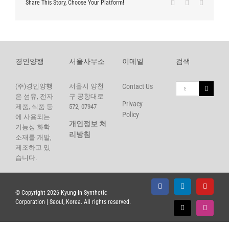
Facebook
X
LinkedI
Share This Story, Choose Your Platform!
한국어
경인양행
서울사무소
이메일
검색
Search
(주)경인양행
서울시 양천
Contact Us
for:
은 섬유, 전자
구 공항대로
Privacy
제품, 식품 등
572, 07947
Policy
에 사용되는
개인정보 처
기능성 화학
리방침
소재를 개발,
제조하고 있
습니다.
Facebook
LinkedIn
YouTu
© Copyright
2026 Kyung-In Synthetic
Corporation | Seoul, Korea. All rights reserved.
X
Instagr