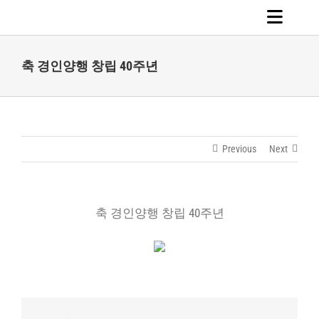
Skip
to
Toggle
content
Navigat
축 경인양행 창립 40주년
홈
회사소개
사업영역
Previous
Next
지속가능경영
축 경인양행 창립 40주년
투자정보
인재채용
뉴스