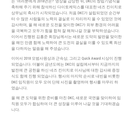
는 ‘여러분에게 2018년은?’ 영상을 감상한 뒤, DKC의 창립기념식을
축하해 주기 위해 참석하신 다이토케믹스를 대표한 네즈 킨이치로
상무님의 축사가 시작되었습니다. 처음 DKC가 설립되었던 순간부
터 수 많은 사람들의 노력의 결실로 이 자리까지 올 수 있었던 것에
감사하며, 올 해 새로운 도전을 맞이한 DKC가 외부 환경의 어려움
을 극복하고 모두가 힘을 합쳐 잘 해쳐나갈 것을 부탁하셨습니다.
이어서 진행된 김흥준 회장님께서는 새로운 도약의 발판을 맞이한
올 해인 만큼 함께 노력하여 큰 도전의 결실을 이룰 수 있도록 최선
을 다하자는 말씀을 해 주셨습니다.
이어서 2018 모범사원상과 근속상, 그리고 Quick Award 시상이 진행
되었습니다. 더불어 금년도에는 DKC의 설립에서부터 지금까지의
발전에 큰 공헌을 하신 네즈 킨이치로 이사님에 대한 감사패 증정
식도 함께 진행 되었습니다. 행사의 마지막 순서로 내빈을 비롯한
DKC 임직원이 모두 모여 단체 사진을 촬영하며 행사를 마무리 하
였습니다.
올 해 큰 도약을 위한 준비를 마친 DKC, 새로운 국면을 맞이하여 임
직원 모두가 합심하여 더 큰 성장을 이루어 나갈 것을 기대하겠습
니다.