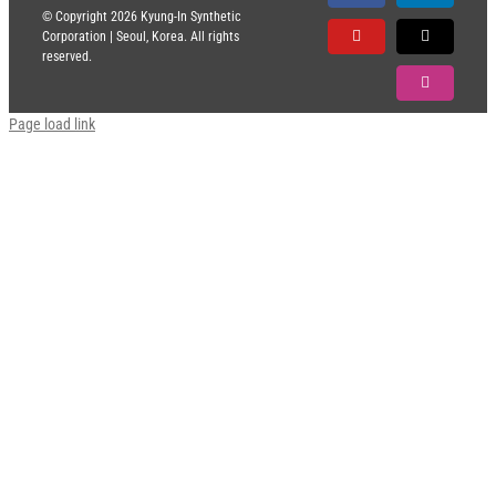
© Copyright
2026 Kyung-In Synthetic
Corporation | Seoul, Korea. All rights
YouTube
X
reserved.
Instagram
Page load link