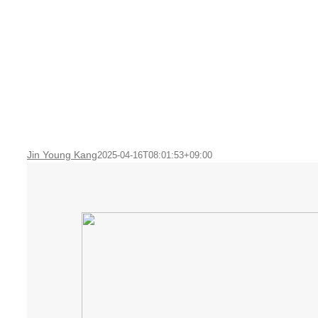
Skip
to
content
Jin Young Kang
2025-04-16T08:01:53+09:00