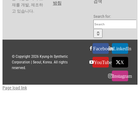
검색
방침
재를 개발, 제조하
고 있습니다.
Search for:
Facebook
LinkedIn
© Copyright
2026 Kyung-In Synthetic
YouTube
X
Corporation | Seoul, Korea. All rights
reserved.
Instagram
Page load link