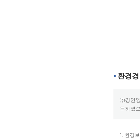
▪︎
환경경
㈜경인양행
득하였으며
1. 환경