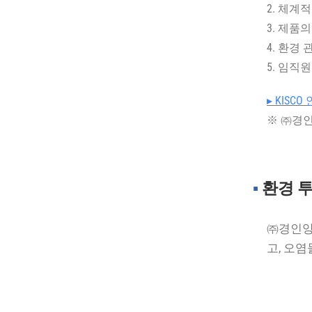
2. 체계
3. 제품
4. 환경
5. 임직
▸ KIS
※ ㈜경인양
▪︎
환경 투
㈜경인양
고, 오