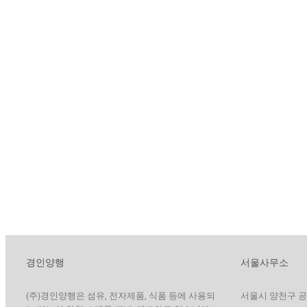
경인양행
서울사무소
(주)경인양행은 섬유, 전자제품, 식품 등에 사용되
서울시 양천구 공항대