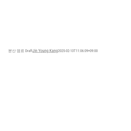
Skip
to
content
Jin Young Kang
분산 염료 Draft
2025-02-13T11:06:09+09:00