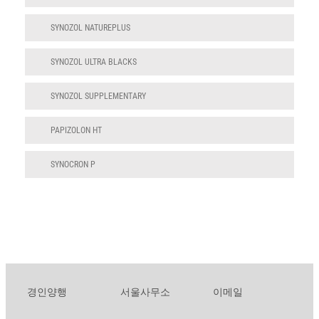
SYNOZOL NATUREPLUS
SYNOZOL ULTRA BLACKS
SYNOZOL SUPPLEMENTARY
PAPIZOLON HT
SYNOCRON P
경인양행
서울사무소
이메일