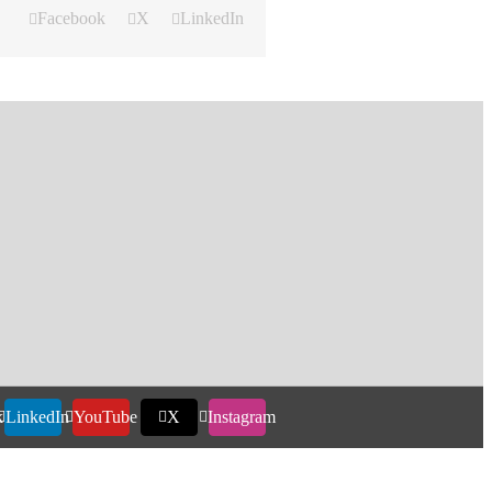
Facebook
X
LinkedIn
k
LinkedIn
YouTube
X
Instagram