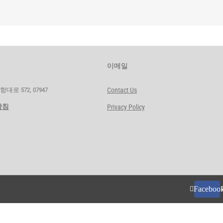
이메일
로 572, 07947
Contact Us
방침
Privacy Policy
Faceboo